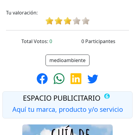
Tu valoración:
Total Votos:
0
0 Participantes
medioambiente
Número de
6
ESPACIO PUBLICITARIO
Aquí tu marca, producto y/o servicio