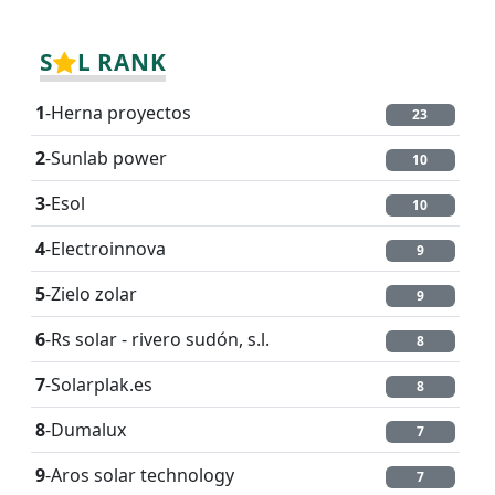
S
L RANK
1
-Herna proyectos
23
2
-Sunlab power
10
3
-Esol
10
4
-Electroinnova
9
5
-Zielo zolar
9
6
-Rs solar - rivero sudón, s.l.
8
7
-Solarplak.es
8
8
-Dumalux
7
9
-Aros solar technology
7