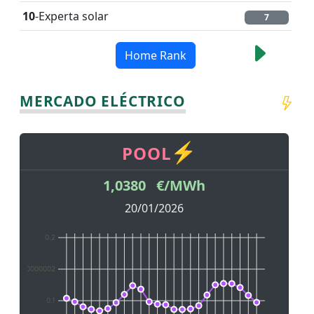
10
-Experta solar
7
Home Rank
MERCADO ELÉCTRICO
1,0380 €/MWh
20/01/2026
0.2
00000000000002
0.1