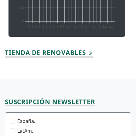
0.05
0
0
1
2
3
4
5
6
7
8
9
1..
1..
1..
1..
1..
1..
1..
1..
1..
1..
2..
2..
2..
2..
TIENDA DE RENOVABLES
SUSCRIPCIÓN NEWSLETTER
España.
LatAm.