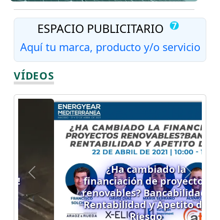
Número de
7
ESPACIO PUBLICITARIO
Aquí tu marca, producto y/o servicio
VÍDEOS
¿Ha cambiado la
Previous
Next
financiación de proyectos
renovables? Bancabilidad,
Rentabilidad y Apetito de
Riesgo