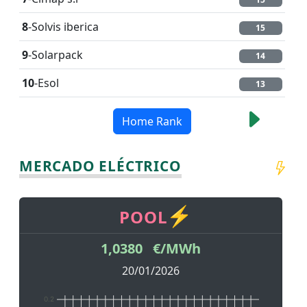
8
-Solvis iberica
15
9
-Solarpack
14
10
-Esol
13
Home Rank
MERCADO ELÉCTRICO
1,0380 €/MWh
20/01/2026
0.2