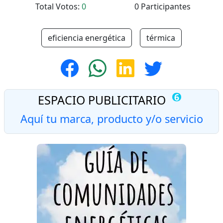
Total Votos:
0
0 Participantes
eficiencia energética
térmica
Número de
6
ESPACIO PUBLICITARIO
Aquí tu marca, producto y/o servicio