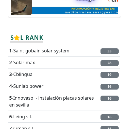
S
L RANK
1
-Saint gobain solar system
33
2
-Solar max
28
3
-Cblingua
19
4
-Sunlab power
16
5
-Innovasol - instalación placas solares
16
en sevilla
6
-Leing s.l.
16
7
-Cimap s.l
15