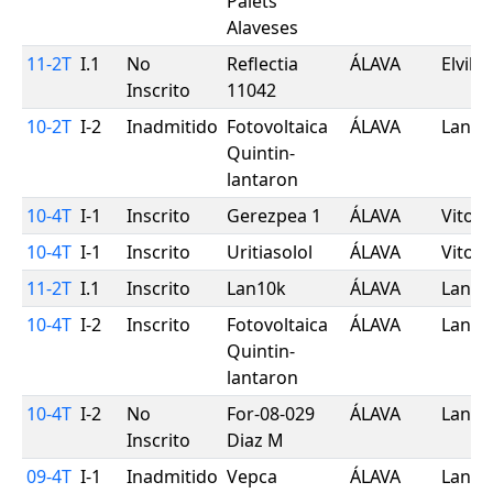
Palets
Alaveses
11-2T
I.1
No
Reflectia
ÁLAVA
Elvilla
Inscrito
11042
10-2T
I-2
Inadmitido
Fotovoltaica
ÁLAVA
Lanta
Quintin-
lantaron
10-4T
I-1
Inscrito
Gerezpea 1
ÁLAVA
Vitori
10-4T
I-1
Inscrito
Uritiasolol
ÁLAVA
Vitori
11-2T
I.1
Inscrito
Lan10k
ÁLAVA
Lanci
10-4T
I-2
Inscrito
Fotovoltaica
ÁLAVA
Lanta
Quintin-
lantaron
10-4T
I-2
No
For-08-029
ÁLAVA
Lanci
Inscrito
Diaz M
09-4T
I-1
Inadmitido
Vepca
ÁLAVA
Lanta