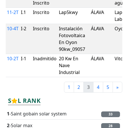
Inscrito
agura
11-2T
I.1
Inscrito
Lap5kwy
ÁLAVA
Lapue
Labar
10-4T
I-2
Inscrito
Instalación
ÁLAVA
Oyon
Fotovoltaica
En Oyon
90kw_09057
10-2T
I-1
Inadmitido
20 Kw En
ÁLAVA
Vitorí
Nave
Industrial
1
2
3
4
5
»
S
L RANK
1
-Saint gobain solar system
33
2
-Solar max
28