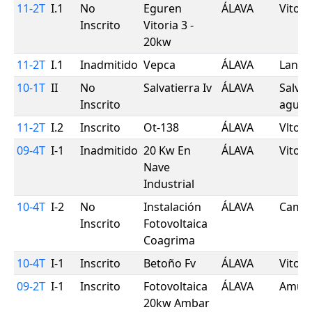
11-2T
I.1
No
Eguren
ÁLAVA
Vitori
Inscrito
Vitoria 3 -
20kw
11-2T
I.1
Inadmitido
Vepca
ÁLAVA
Lanta
10-1T
II
No
Salvatierra Iv
ÁLAVA
Salvat
Inscrito
agura
11-2T
I.2
Inscrito
Ot-138
ÁLAVA
Vltorl
09-4T
I-1
Inadmitido
20 Kw En
ÁLAVA
Vitorí
Nave
Industrial
10-4T
I-2
No
Instalación
ÁLAVA
Camp
Inscrito
Fotovoltaica
Coagrima
10-4T
I-1
Inscrito
Betoño Fv
ÁLAVA
Vitori
09-2T
I-1
Inscrito
Fotovoltaica
ÁLAVA
Amurr
20kw Ambar