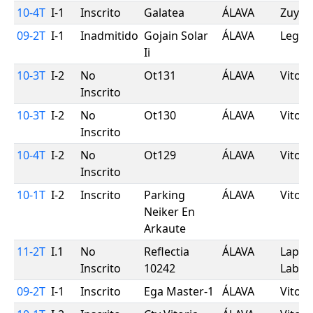
10-4T
I-1
Inscrito
Galatea
ÁLAVA
Zuya
09-2T
I-1
Inadmitido
Gojain Solar
ÁLAVA
Legut
Ii
10-3T
I-2
No
Ot131
ÁLAVA
Vitori
Inscrito
10-3T
I-2
No
Ot130
ÁLAVA
Vitori
Inscrito
10-4T
I-2
No
Ot129
ÁLAVA
Vitori
Inscrito
10-1T
I-2
Inscrito
Parking
ÁLAVA
Vitori
Neiker En
Arkaute
11-2T
I.1
No
Reflectia
ÁLAVA
Lapue
Inscrito
10242
Labar
09-2T
I-1
Inscrito
Ega Master-1
ÁLAVA
Vitori