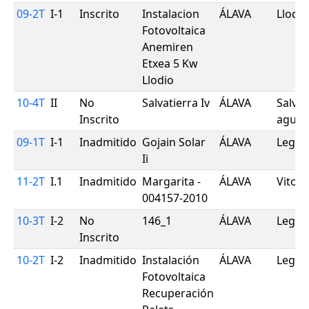
09-2T
I-1
Inscrito
Instalacion
ÁLAVA
Llodio
Fotovoltaica
Anemiren
Etxea 5 Kw
Llodio
10-4T
II
No
Salvatierra Iv
ÁLAVA
Salvat
Inscrito
agura
09-1T
I-1
Inadmitido
Gojain Solar
ÁLAVA
Legut
Ii
11-2T
I.1
Inadmitido
Margarita -
ÁLAVA
Vitori
004157-2010
10-3T
I-2
No
146_1
ÁLAVA
Legut
Inscrito
10-2T
I-2
Inadmitido
Instalación
ÁLAVA
Legut
Fotovoltaica
Recuperación