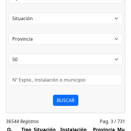
BUSCAR
36544 Registros
Pag. 3 / 731
Q.
Tipo
Situación
Instalación
Provincia
Munic