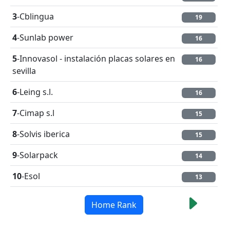
3
-Cblingua
19
4
-Sunlab power
16
5
-Innovasol - instalación placas solares en
16
sevilla
6
-Leing s.l.
16
7
-Cimap s.l
15
8
-Solvis iberica
15
9
-Solarpack
14
10
-Esol
13
Home Rank