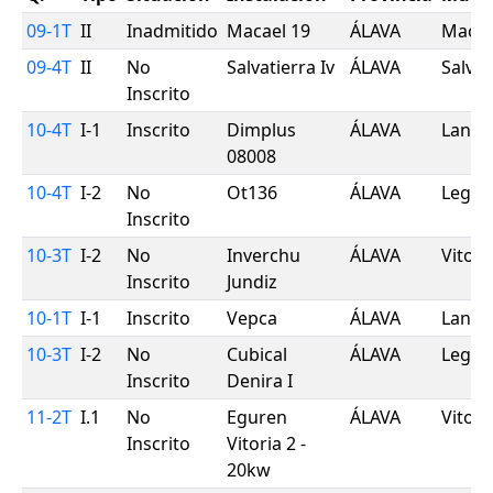
09-1T
II
Inadmitido
Macael 19
ÁLAVA
Macae
09-4T
II
No
Salvatierra Iv
ÁLAVA
Salvat
Inscrito
10-4T
I-1
Inscrito
Dimplus
ÁLAVA
Lanci
08008
10-4T
I-2
No
Ot136
ÁLAVA
Legut
Inscrito
10-3T
I-2
No
Inverchu
ÁLAVA
Vitori
Inscrito
Jundiz
10-1T
I-1
Inscrito
Vepca
ÁLAVA
Lanta
10-3T
I-2
No
Cubical
ÁLAVA
Legut
Inscrito
Denira I
11-2T
I.1
No
Eguren
ÁLAVA
Vitori
Inscrito
Vitoria 2 -
20kw