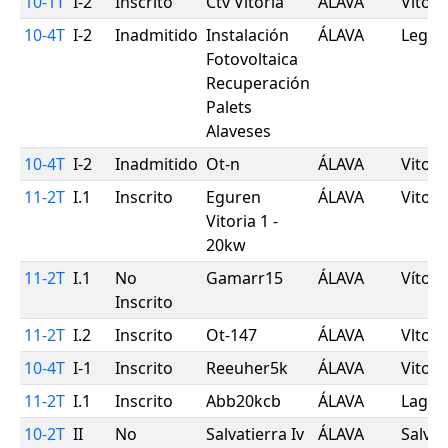
10-1T
I-2
Inscrito
Ctv Vitoria
ÁLAVA
Vitori
10-4T
I-2
Inadmitido
Instalación
ÁLAVA
Legut
Fotovoltaica
Recuperación
Palets
Alaveses
10-4T
I-2
Inadmitido
Ot-n
ÁLAVA
Vitorí
11-2T
I.1
Inscrito
Eguren
ÁLAVA
Vitori
Vitoria 1 -
20kw
11-2T
I.1
No
Gamarr15
ÁLAVA
Vítorí
Inscrito
11-2T
I.2
Inscrito
Ot-147
ÁLAVA
Vltorl
10-4T
I-1
Inscrito
Reeuher5k
ÁLAVA
Vitori
11-2T
I.1
Inscrito
Abb20kcb
ÁLAVA
Lagua
10-2T
II
No
Salvatierra Iv
ÁLAVA
Salvat